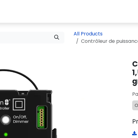
d Right®
Ressources
Produits
À propos
Souti
All Products
Contrôleur de puissanc
C
1
g
Pa
O
P