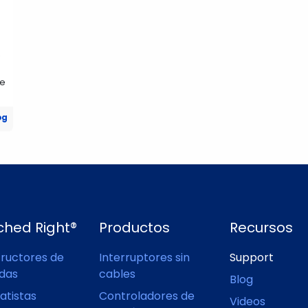
me
og
ched Right®
Productos
Recursos
ructores de
Interruptores sin
Support
ndas
cables
Blog
atistas
Controladores de
Videos