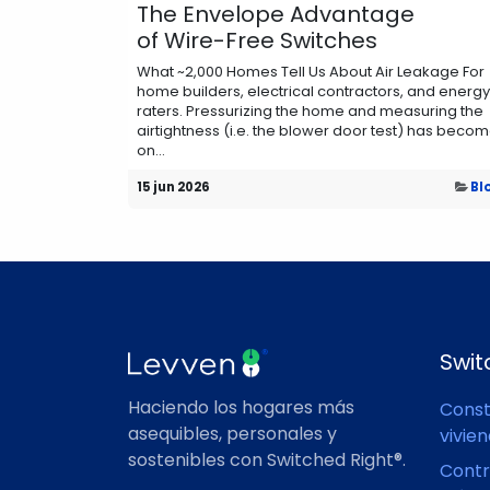
The Envelope Advantage
of Wire-Free Switches
What ~2,000 Homes Tell Us About Air Leakage For
home builders, electrical contractors, and energy
raters. Pressurizing the home and measuring the
airtightness (i.e. the blower door test) has beco
on...
15 jun 2026
Bl
Swit
Haciendo los hogares más
Const
asequibles, personales y
vivie
sostenibles con Switched Right®.
Contr