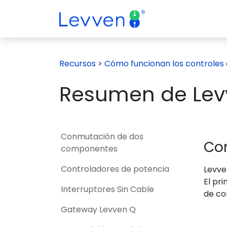
Ir al contenido
¿Por qué Switch
Recursos
>
Cómo funcionan los controles 
Resumen de Lev
Conmutación de dos
Co
componentes
Controladores de potencia
Levve
El pr
Interruptores Sin Cable
de co
Gateway Levven Q