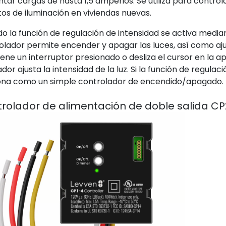
ntar cargas de hasta 1,5 amperios. Se utiliza para control
itos de iluminación en viviendas nuevas.
o la función de regulación de intensidad se activa media
olador permite encender y apagar las luces, así como aju
ene un interruptor presionado o desliza el cursor en la ap
dor ajusta la intensidad de la luz. Si la función de regula
ona como un simple controlador de encendido/apagado.
rolador de alimentación de doble salida C