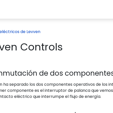
ed Right®?
Recursos
Productos
Acerca de nos
eléctricos de Levven
ven Controls
nmutación de dos componente
n ha separado los dos componentes operativos de los int
imer componente es el interruptor de palanca que vemos
ntacto eléctrico que interrumpe el flujo de energía.