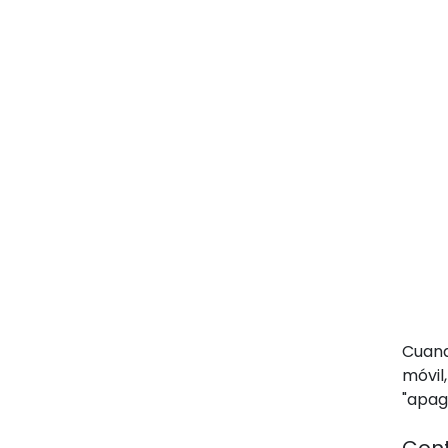
Cuand
móvil
"apag