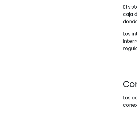
El si
caja 
donde
Los i
inter
regul
Con
Los c
conex