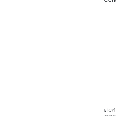
Cont
El CP