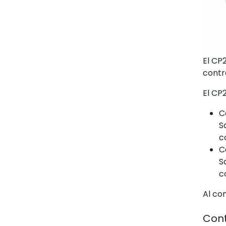
El CP
contr
El CP
C
S
c
C
S
c
Al co
Cont