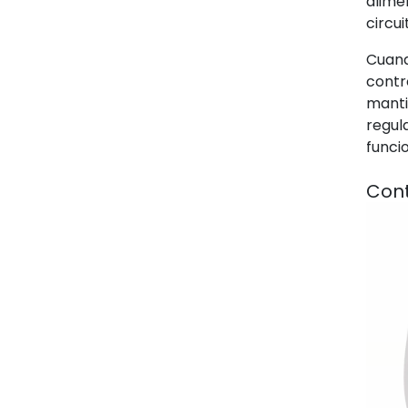
alime
circu
Cuand
contr
manti
regula
funci
Cont