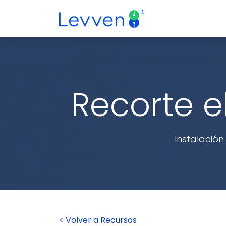
Ir al contenido
¿Por qué Switch
Recorte el
Instalación
< Volver a Recursos