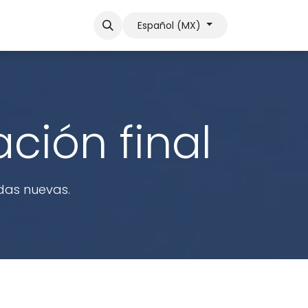
otro
Soporte
Contactar ventas
Español (MX)
ación final
ndas nuevas.