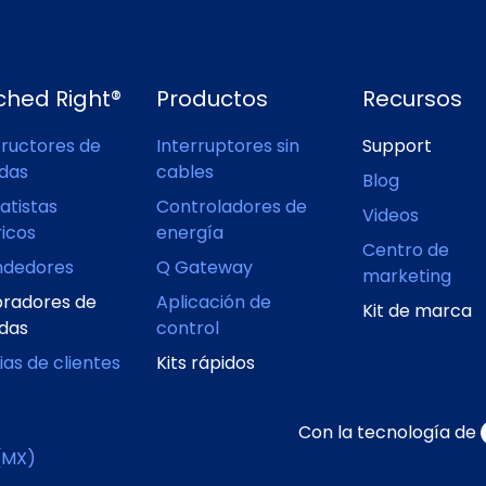
ched Right®
Productos
Recursos
ructores de
Interruptores sin
Support
ndas
cables
Blog
atistas
Controladores de
Videos
ricos
energía
Centro de
ndedores
Q Gateway
marketing
radores de
Aplicación de
Kit de marca
ndas
control
ias de clientes
Kits rápidos
Con la tecnología de
(MX)