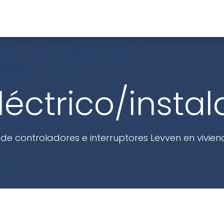
ed Right®?
Recursos
Productos
Acerca de nos
éctrico/instal
 de controladores e interruptores Levven en vivie