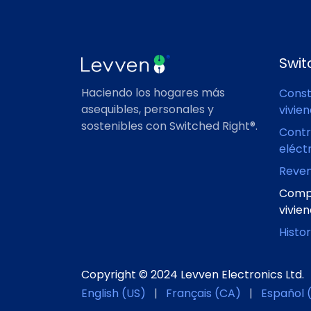
Swit
Haciendo los hogares más
Const
asequibles, personales y
vivie
sostenibles con Switched Right®.
Contr
eléct
Reve
Comp
vivie
Histor
Copyright © 2024 Levven Electronics Ltd.
English (US)
|
Français (CA)
|
Español 