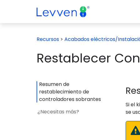
Ir al contenido
¿Por qué Switch
Recursos
>
Acabados eléctricos/Instalació
Restablecer Con
Resumen de
Res
restablecimiento de
controladores sobrantes
Si el 
¿Necesitas más?
se us