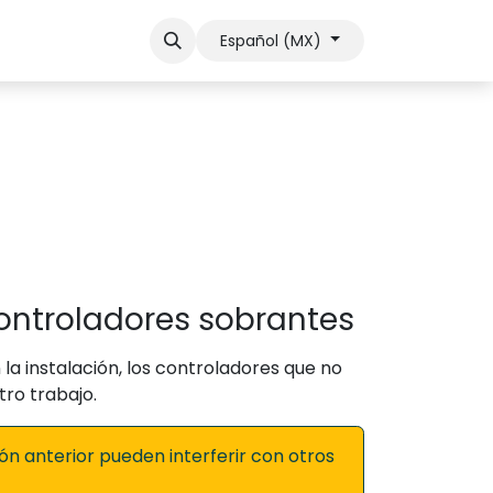
otro
Soporte
Contactar ventas
Español (MX)
ontroladores sobrantes
 la instalación, los controladores que no
tro trabajo.
ón anterior pueden interferir con otros