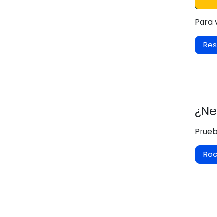
Para 
Res
¿Ne
Prueb
Rec