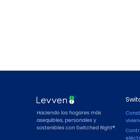
Swit
Haciendo los hogares más
Const
asequibles, personales y
vivie
sostenibles con Switched Right®.
Contr
eléct