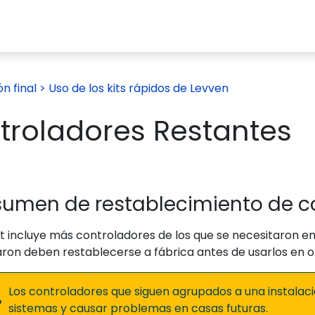
ed Right®?
Recursos
Productos
Acerca de nos
n final
> Uso de los kits rápidos de Levven
troladores Restantes
umen de restablecimiento de c
kit incluye más controladores de los que se necesitaron en
aron deben restablecerse a fábrica antes de usarlos en o
Los controladores que siguen agrupados a una instalaci
sistemas y causar problemas en casas futuras.